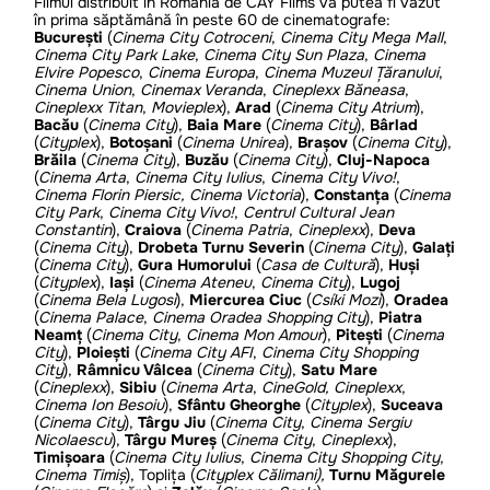
Filmul distribuit în România de CAY Films va putea fi văzut
în prima săptămână în peste 60 de cinematografe:
București
(
Cinema City Cotroceni
,
Cinema City Mega Mall
,
Cinema City Park Lake
,
Cinema City Sun Plaza
,
Cinema
Elvire Popesco
,
Cinema Europa
,
Cinema Muzeul Țăranului
,
Cinema Union
,
Cinemax Veranda
,
Cineplexx Băneasa
,
Cineplexx Titan
,
Movieplex
),
Arad
(
Cinema City Atrium
),
Bacău
(
Cinema City
),
Baia Mare
(
Cinema City
),
Bârlad
(
Cityplex
),
Botoșani
(
Cinema Unirea
),
Brașov
(
Cinema City
),
Brăila
(
Cinema City
),
Buzău
(
Cinema City
),
Cluj-Napoca
(
Cinema Arta
,
Cinema City Iulius
,
Cinema City Vivo!
,
Cinema Florin Piersic, Cinema Victoria
),
Constanța
(
Cinema
City Park
,
Cinema City Vivo!
,
Centrul Cultural Jean
Constantin
),
Craiova
(
Cinema Patria
,
Cineplexx
),
Deva
(
Cinema City
),
Drobeta Turnu Severin
(
Cinema City
),
Galați
(
Cinema City
),
Gura Humorului
(
Casa de Cultură
),
Huși
(
Cityplex
),
Iași
(
Cinema Ateneu
,
Cinema City
),
Lugoj
(
Cinema Bela Lugosi
),
Miercurea Ciuc
(
Csíki Mozi
),
Oradea
(
Cinema Palace
,
Cinema Oradea Shopping City
),
Piatra
Neamț
(
Cinema City
,
Cinema Mon Amour
),
Pitești
(
Cinema
City
),
Ploiești
(
Cinema City AFI
,
Cinema City Shopping
City
),
Râmnicu Vâlcea
(
Cinema City
),
Satu Mare
(
Cineplexx
),
Sibiu
(
Cinema Arta
,
CineGold, Cineplexx
,
Cinema Ion Besoiu
),
Sfântu Gheorghe
(
Cityplex
),
Suceava
(
Cinema City
),
Târgu Jiu
(
Cinema City
,
Cinema Sergiu
Nicolaescu
),
Târgu Mureș
(
Cinema City
,
Cineplexx
),
Timișoara
(
Cinema City Iulius
,
Cinema City Shopping City
,
Cinema Timiș
), Toplița (
Cityplex Călimani),
Turnu Măgurele