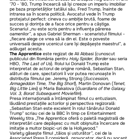
’70 - ’80, Trump încearcă să își creeze un imperiu imobiliar
pe baza proprietăților tatălui său, Fred Trump, înainte de
intrarea sa în scena politică. Avocatul vede în Trump
protejatul perfect: cineva cu ambiție brută, foame de
succes și dorința de a face orice pentru a câștiga.
Scenariul „nu este scris pentru a influența părerea
oamenilor”, a spus Gabriel Sherman - scenaristul filmului -
„fiecare alege ce vrea să ia din el. Este o poveste
universală despre ucenicul care își depășește maestrul”, a
adăugat acesta.
The Apprentice
este regizat de Ali Abbasi (cunoscut
publicului din România pentru
Holy Spider
,
Border
sau seria
HBO,
The Last of Us
). Rolul lui Donald Trump este
interpretat de actorul de origine română, Sebastian Stan,
alături de care, spectatorii îi vor putea recunoaște în
distribuția filmului pe: Jeremy Strong (
Succession
,
Armageddon Time
,
The Big Short
), Martin Donovan (
Tenet
,
Big Little Lies
) și Maria Bakalova (
Guardians of the Galaxy
Vol. 3
,
Borat Subsequent Moviefilm
).
Presa internațională a întâmpinat filmul cu entuziasm,
lăudând prestațiile actorilor și perspectiva regizorală:
„Sebastian Stan este excelent în rolul tânărului Donald
Trump” scriau cei de la BBC în timp ce Entertainment
Weekly titra „The Apprentice oferă o paletă magistrală de
interpretări care depășesc cu mult obișnuita încercare de
imitație a multor biopic-uri de la Hollywood.”
Variety găsește filmul „tăios și usturător”, cei de la
Associated Press îl consideră „provocator, dacă nu șocant,