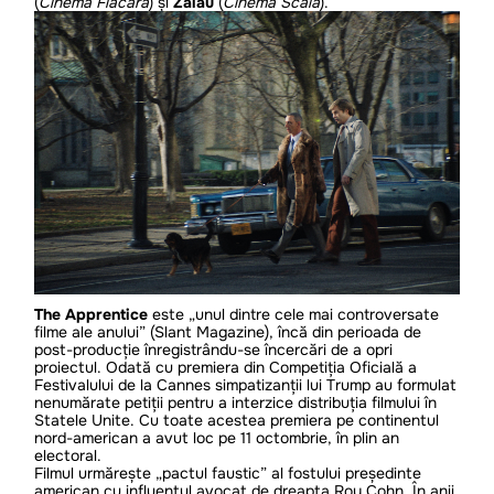
(
Cinema Flacăra
) și
Zalău
(
Cinema Scala
).
The Apprentice
este „unul dintre cele mai controversate
filme ale anului” (Slant Magazine), încă din perioada de
post-producție înregistrându-se încercări de a opri
proiectul. Odată cu premiera din Competiția Oficială a
Festivalului de la Cannes simpatizanții lui Trump au formulat
nenumărate petiții pentru a interzice distribuția filmului în
Statele Unite. Cu toate acestea premiera pe continentul
nord-american a avut loc pe 11 octombrie, în plin an
electoral.
Filmul urmărește „pactul faustic” al fostului președinte
american cu influentul avocat de dreapta Roy Cohn. În anii