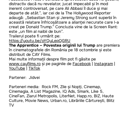
distractiv dacă nu revelator, jucat impecabil și în mod
inerent controversat, pe care Ali Abbasi îl duce și mai
departe de atât.”, iar cei de la The Hollywood Reporter
adaugă: „Sebastian Stan și Jeremy Strong sunt superbi în
această relatare înfricoșătoare a alianței necurate care l-a
creat pe Donald Trump.” Concluzia vine de la Screen Rant:
este „un film al naibii de bun”.
Trailerul poate fi urmărit pe:
https://youtu.be/oYQyLepQGRU
The Apprentice – Povestea originii lui Trump
are premiera
în cinematografele din România pe 18 octombrie și este
distribuit de CAY Films.
Mai multe informații despre film pot fi găsite pe
www.cayfilms.ro
și pe paginile de
Facebook
|
Instagram
|
YouTube
|
TikTok
Partener: Jidvei
Parteneri media: Rock FM, Zile și Nopți, Cinemap,
Cinemagia, A List Magazine, IQ Ads, Smark, Like 5,
CineFan, Ziarul Metropolis, LiterNet, Happ.ro, BIZ, Haute
Culture, Movie News, Urban.ro, Librăriile Cărturești, Blitz
TV