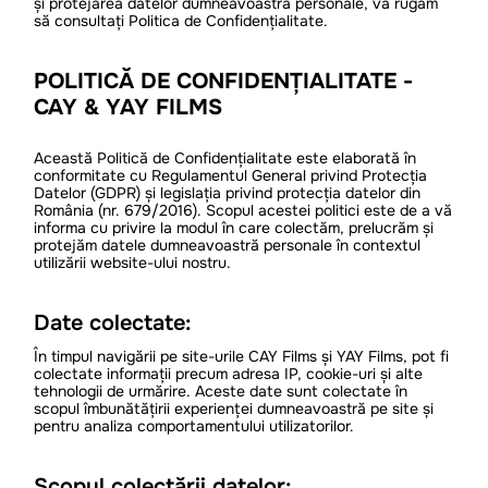
și protejarea datelor dumneavoastră personale, vă rugăm
să consultați Politica de Confidențialitate.
POLITICĂ DE CONFIDENȚIALITATE -
CAY & YAY FILMS
Această Politică de Confidențialitate este elaborată în
conformitate cu Regulamentul General privind Protecția
Datelor (GDPR) și legislația privind protecția datelor din
România (nr. 679/2016). Scopul acestei politici este de a vă
informa cu privire la modul în care colectăm, prelucrăm și
protejăm datele dumneavoastră personale în contextul
utilizării website-ului nostru.
Date colectate:
În timpul navigării pe site-urile CAY Films și YAY Films, pot fi
colectate informații precum adresa IP, cookie-uri și alte
tehnologii de urmărire. Aceste date sunt colectate în
scopul îmbunătățirii experienței dumneavoastră pe site și
pentru analiza comportamentului utilizatorilor.
Scopul colectării datelor: