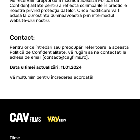
Ne rezervăm dreptul de a modifica această Politică de
Confidențialitate pentru a reflecta schimbările în practicile
noastre privind protecția datelor. Orice modificare va fi
adusă la cunoștința dumneavoastră prin intermediul
website-ului nostru.
Contact:
Pentru orice întrebări sau preocupări referitoare la această
Politică de Confidențialitate, vă rugăm să ne contactați la
adresa de email [contact@cayfilms.ro].
Data ultimei actualizări: 11.01.2024
Vă mulțumim pentru încrederea acordată!
Filme