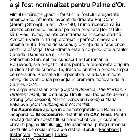
a și fost nominalizat pentru Palme d'Or.
Filmul urmărește „pactul faustic” al fostului președinte
american cu influentul avocat de dreapta Roy Cohn
(Jeremy Strong). În anii ’70 - ’80, Trump încearcă să își
creeze un imperiu imobiliar pe baza proprietăților tatălui
său, Fred Trump, înainte de intrarea sa în scena politică.
Avocatul vede în Trump protejatul perfect: cineva cu
ambiție brută, foame de succes și dorința de a face orice
pentru a câștiga. Docu-drama este o co-producție a țărilor
Canada, Danemarca și Irlanda.
Sebastian Stan, cel mai cunoscut actor român la
Hollywood, s-a pregătit intens pentru a reprezenta o figură
publică atât de cunoscută, trecând printr-un proces amplu
de imersiune. Prestația lui impecabilă i-a adus 8 minute
întregi de ovații după proiecția în premieră mondială de la
Cannes 2024.
Pe lângă Sebastian Stan (
Captain America, The Martian, A
Different Man
), din distribuția filmului mai fac parte Jeremy
Strong (
Succession
), Martin Donovan (
Tenet
) și Maria
Bakalova (
Borat Subsequent Moviefilm
).
The Apprentice
ajunge în cinematografele din România
începând cu
18 octombrie
, distribuit de
CAY Films
. Pentru
noutăți despre acest titlu și trailer-ul oficial (în curând),
urmăriți pagina filmului
aici
. De asemenea, puteți urmări și
conturile de social media ale distribuitorului:
Facebook
|
Instagram
|
Youtube
|
TikTok
.
Despre CAY Films