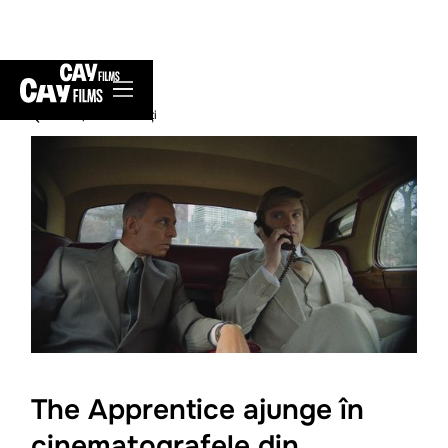
înapoi la Noutăți
The Apprentice ajunge în
cinematografele din