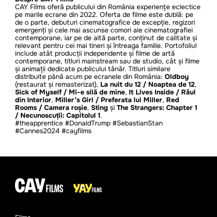
CAY Films oferă publicului din România experiențe eclectice
pe marile ecrane din 2022. Oferta de filme este dublă: pe
de o parte, debuturi cinematografice de excepție, regizori
emergenți și cele mai ascunse comori ale cinematografiei
contemporane, iar pe de altă parte, conținut de calitate și
relevant pentru cei mai tineri și întreaga familie. Portofoliul
include atât producții independente și filme de artă
contemporane, titluri mainstream sau de studio, cât și filme
și animații dedicate publicului tânăr. Titluri similare
distribuite până acum pe ecranele din România:
Oldboy
(restaurat și remasterizat),
La nuit du 12 / Noaptea de 12
,
Sick of Myself / Mi-e silă de mine
,
It Lives Inside / Răul
din Interior
,
Miller’s Girl / Preferata lui Miller
,
Red
Rooms / Camera roșie
,
Sting
și
The Strangers: Chapter 1
/ Necunoscuții: Capitolul 1
.
#theapprentice #DonaldTrump #SebastianStan
#Cannes2024 #cayfilms