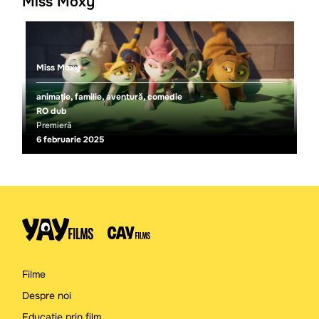
Miss Moxy
Miss Moxy
animație, familie, aventură, comedie
RO dub
Premieră
6 februarie 2025
Filme
Despre noi
Educație prin film