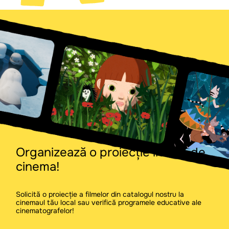
Organizează o proiecție în sala de
cinema!
Solicită o proiecție a filmelor din catalogul nostru la
cinemaul tău local sau verifică programele educative ale
cinematografelor!