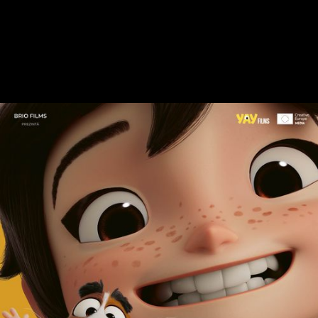
DISTRIBUȚIE
Jamel Debbouze
Louane Emera
Grégoire Ludig
VERSIUNI
Dublat în română