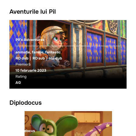
Aventurile lui Pil
Pil’s Adventures
animație, familie, fantastic
RO dub
RO sub
HU dub
Premieră
10 februarie 2023
Rating
AG
Diplodocus
Diplodocus