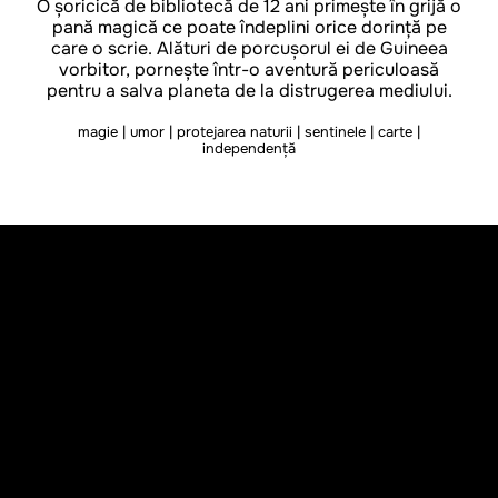
O șoricică de bibliotecă de 12 ani primește în grijă o
pană magică ce poate îndeplini orice dorință pe
care o scrie. Alături de porcușorul ei de Guineea
vorbitor, pornește într-o aventură periculoasă
pentru a salva planeta de la distrugerea mediului.
magie | umor | protejarea naturii | sentinele | carte |
independență
REGIE
Philippe Riche
PREMIERĂ
2 octombrie 2026
GEN
animație, comedie, fantastic, aventură
DURATĂ
88'
PRODUCȚIE
Franța, Belgia
ANUL PRODUCȚIEI
2026