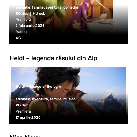
animație, familie, aventură, comedie
RO dub
HU sub
Premieră
7 februarie 2025
Rating
AG
Heidi – legenda râsului din Alpi
Heidi - Rescue of the Lynx
animație, aventură, familie, musical
RO dub
Premieră
17 aprilie 2026