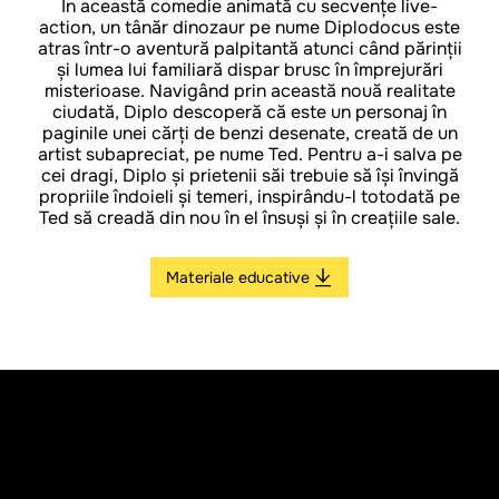
În această comedie animată cu secvențe live-
action, un tânăr dinozaur pe nume Diplodocus este
atras într-o aventură palpitantă atunci când părinții
și lumea lui familiară dispar brusc în împrejurări
misterioase. Navigând prin această nouă realitate
ciudată, Diplo descoperă că este un personaj în
paginile unei cărți de benzi desenate, creată de un
artist subapreciat, pe nume Ted. Pentru a-i salva pe
cei dragi, Diplo și prietenii săi trebuie să își învingă
propriile îndoieli și temeri, inspirându-l totodată pe
Ted să creadă din nou în el însuși și în creațiile sale.
Materiale educative
REGIE
Wojtek Wawszczyk
PREMIERĂ
7 februarie 2025