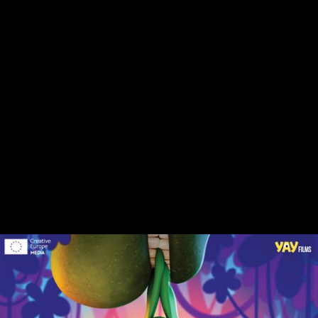
GEN
animație, familie, aventură, comedie
DURATĂ
90'
PRODUCȚIE
Cehia, Polonia, Slovacia
ANUL PRODUCȚIEI
2024
RATING
AG
DISTRIBUȚIE
Małgorzata Kożuchowska
Borys Szyc
Arkadiusz Jakubik
VERSIUNI
Dublat în română
Subtitrat în maghiară