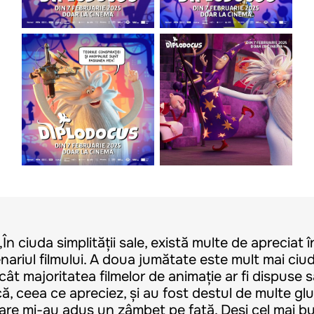
„În ciuda simplității sale, există multe de apreciat î
nariul filmului. A doua jumătate este mult mai ciu
cât majoritatea filmelor de animație ar fi dispuse s
că, ceea ce apreciez, și au fost destul de multe gl
are mi-au adus un zâmbet pe față. Deși cel mai b