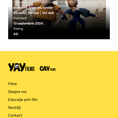
aventură, animație, familie
RO dub
RO sub
HU dub
Premieră
13 septembrie 2024
Rating
AG
Filme
Despre noi
Educație prin film
Noutăți
Contact