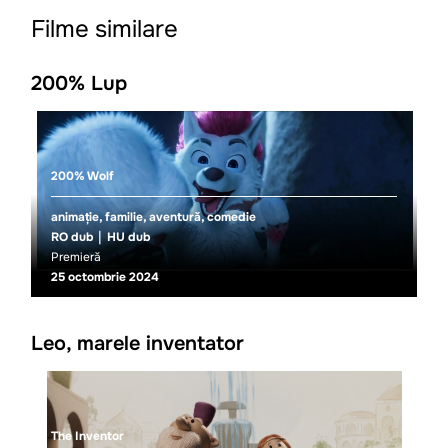
Filme similare
200% Lup
200% Wolf
animație, familie, aventură, comedie
RO dub
HU dub
Premieră
25 octombrie 2024
Leo, marele inventator
The Inventor