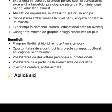
Experiența în lucrul cu branduri pentru copii și cunoașterea
excelentă a targetului principal pe piața din România: copii,
părinți, educatori, familiit
Abilități de organizare, multitasking și lucru în echipă
Cunoașterea limbii române la nivel nativ; engleza constituie
un avantaj
Experiența în domeniul cultural, educațional este un avantaj
Cunoștințe minime de graphic design reprezintă un plus
Beneficii
:
Program flexibil și hibrid remote / on site work
Oportunitatea de a contribui la proiecte cu impact cultural,
educațional și comunitar
Posibilitatea de dezvoltare personală și profesională
Posibilitate de a participa la evenimente de industrie
O echipă creativă, entuziasmată
Aplică aici