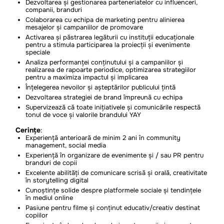
Dezvoltarea și gestionarea parteneriatelor cu influenceri,
companii, branduri
Colaborarea cu echipa de marketing pentru alinierea
mesajelor și campaniilor de promovare
Activarea și păstrarea legăturii cu instituții educaționale
pentru a stimula participarea la proiecții și evenimente
speciale
Analiza performanței conținutului și a campaniilor și
realizarea de rapoarte periodice, optimizarea strategiilor
pentru a maximiza impactul și implicarea
Înțelegerea nevoilor și așteptărilor publicului țintă
Dezvoltarea strategiei de brand împreună cu echipa
Supervizează că toate inițiativele și comunicările respectă
tonul de voce și valorile brandului YAY
Cerințe
:
Experiență anterioară de minim 2 ani în community
management, social media
Experiență în organizare de evenimente și / sau PR pentru
branduri de copii
Excelente abilități de comunicare scrisă și orală, creativitate
în storytelling digital
Cunoștințe solide despre platformele sociale și tendințele
în mediul online
Pasiune pentru filme și conținut educativ/creativ destinat
copiilor