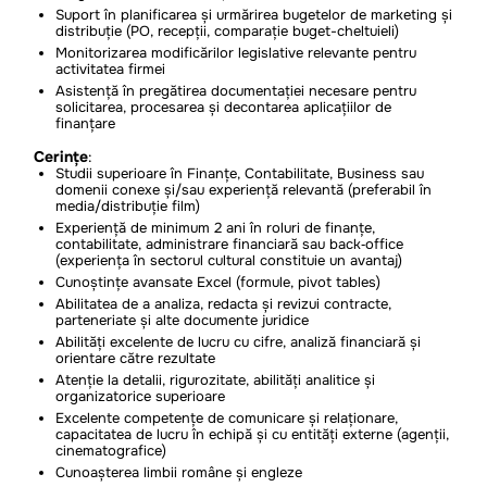
Suport în planificarea și urmărirea bugetelor de marketing și
distribuție (PO, recepții, comparație buget-cheltuieli)
Monitorizarea modificărilor legislative relevante pentru
activitatea firmei
Asistență în pregătirea documentației necesare pentru
solicitarea, procesarea și decontarea aplicațiilor de
finanțare
Cerințe
:
Studii superioare în Finanțe, Contabilitate, Business sau
domenii conexe și/sau experiență relevantă (preferabil în
media/distribuție film)
Experiență de minimum 2 ani în roluri de finanțe,
contabilitate, administrare financiară sau back‑office
(experiența în sectorul cultural constituie un avantaj)
Cunoștințe avansate Excel (formule, pivot tables)
Abilitatea de a analiza, redacta și revizui contracte,
parteneriate și alte documente juridice
Abilități excelente de lucru cu cifre, analiză financiară și
orientare către rezultate
Atenție la detalii, rigurozitate, abilități analitice și
organizatorice superioare
Excelente competențe de comunicare și relaționare,
capacitatea de lucru în echipă și cu entități externe (agenții,
cinematografice)
Cunoașterea limbii române și engleze