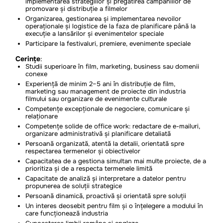
implementarea strategiilor și pregătirea campaniilor de
promovare și distribuție a filmelor
Organizarea, gestionarea și implementarea nevoilor
operaționale și logistice de la faza de planificare până la
execuție a lansărilor și evenimentelor speciale
Participare la festivaluri, premiere, evenimente speciale
Cerințe
:
Studii superioare în film, marketing, business sau domenii
conexe
Experiență de minim 2–5 ani în distribuție de film,
marketing sau management de proiecte din industria
filmului sau organizare de evenimente culturale
Competențe excepționale de negociere, comunicare și
relaționare
Competențe solide de office work: redactare de e-mailuri,
organizare administrativă și planificare detaliată
Persoană organizată, atentă la detalii, orientată spre
respectarea termenelor și obiectivelor
Capacitatea de a gestiona simultan mai multe proiecte, de a
prioritiza și de a respecta termenele limită
Capacitate de analiză și interpretare a datelor pentru
propunerea de soluții strategice
Persoană dinamică, proactivă și orientată spre soluții
Un interes deosebit pentru film și o înțelegere a modului în
care funcționează industria