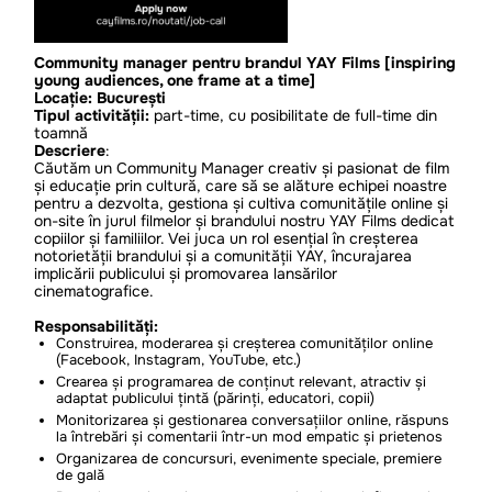
Community manager pentru brandul YAY Films [inspiring
young audiences, one frame at a time]
Locație: București
Tipul activității:
part-time, cu posibilitate de full-time din
toamnă
Descriere
:
Căutăm un Community Manager creativ și pasionat de film
și educație prin cultură, care să se alăture echipei noastre
pentru a dezvolta, gestiona și cultiva comunitățile online și
on-site în jurul filmelor și brandului nostru YAY Films dedicat
copiilor și familiilor. Vei juca un rol esențial în creșterea
notorietății brandului și a comunității YAY, încurajarea
implicării publicului și promovarea lansărilor
cinematografice.
Responsabilități:
Construirea, moderarea și creșterea comunităților online
(Facebook, Instagram, YouTube, etc.)
Crearea și programarea de conținut relevant, atractiv și
adaptat publicului țintă (părinți, educatori, copii)
Monitorizarea și gestionarea conversațiilor online, răspuns
la întrebări și comentarii într-un mod empatic și prietenos
Organizarea de concursuri, evenimente speciale, premiere
de gală