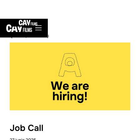
înapoi la Noutăți
Job Call