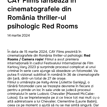
CAY Films lansează în
cinematografele din
România thriller-ul
psihologic Red Rooms
14
martie
2024
În data de 15 martie 2024, CAY Films prezintă în
cinematografele din România thriller-ul psihologic
Red
Rooms / Camera roșie
! Filmul a avut premiera
internațională în cadrul Festivalului Internațional de Film
Karlovy Vary 2023 și surprinde procesul complicat al unui
criminal în serie care ajunge să obsedeze un fotomodel. Va
putea fi vizionat subtitrat în română în 36 de cinematografe
din țară, dintr-un total de 27 de orașe.
Filmul o urmărește pe Kelly-Anne (Juliette Gariépy), o
tânără fotomodel care se trezește devreme în fiecare zi
pentru a prinde un loc în sala unde se judecă procesul
criminalului în serie Ludovic Chevalier (Maxwell McCabe-
Lokos). Ea se împrietenește pe zi ce trece tot mai mult cu o
altă admiratoare a lui Chevalier, Clementine (Laurie Babin),
ceea ce pe moment o ajută să nu se mai simtă singură. Dar