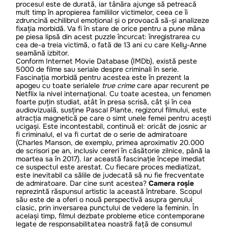
procesul este de durată, iar tânăra ajunge să petreacă
mult timp în apropierea familiilor victimelor, ceea ce îi
zdruncină echilibrul emoțional și o provoacă să-și analizeze
fixația morbidă. Va fi în stare de orice pentru a pune mâna
pe piesa lipsă din acest puzzle încurcat: înregistrarea cu
cea de-a treia victimă, o fată de 13 ani cu care Kelly-Anne
seamănă izbitor.
Conform Internet Movie Database (IMDb), există peste
5000 de filme sau seriale despre criminali în serie.
Fascinația morbidă pentru acestea este în prezent la
apogeu cu toate serialele
true crime
care apar recurent pe
Netflix la nivel internațional. Cu toate acestea, un fenomen
foarte puțin studiat, atât în presa scrisă, cât și în cea
audiovizuală, susține Pascal Plante, regizorul filmului, este
atracția magnetică pe care o simt unele femei pentru acești
ucigași. Este incontestabil, continuă el: oricât de josnic ar
fi criminalul, el va fi curtat de o serie de admiratoare
(Charles Manson, de exemplu, primea aproximativ 20.000
de scrisori pe an, inclusiv cereri în căsătorie zilnice, până la
moartea sa în 2017). Iar această fascinație începe imediat
ce suspectul este arestat. Cu fiecare proces mediatizat,
este inevitabil ca sălile de judecată să nu fie frecventate
de admiratoare. Dar cine sunt acestea?
Camera roșie
reprezintă răspunsul artistic la această întrebare. Scopul
său este de a oferi o nouă perspectivă asupra genului
clasic, prin inversarea punctului de vedere la feminin. În
același timp, filmul dezbate probleme etice contemporane
legate de responsabilitatea noastră față de consumul