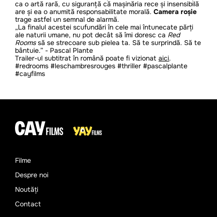
ca o artă rară, cu siguranță că mașinăria rece și insensibilă
are și ea o anumită responsabilitate morală.
Camera roșie
trage astfel un semnal de alarmă.
„La finalul acestei scufundări în cele mai întunecate părți
ale naturii umane, nu pot decât să îmi doresc ca
Red
Rooms
să se strecoare sub pielea ta. Să te surprindă. Să te
bântuie.” - Pascal Plante
Trailer-ul subtitrat în română poate fi vizionat
aici
.
#redrooms #leschambresrouges #thriller #pascalplante
#cayfilms
Filme
Despre noi
Noutăți
Contact