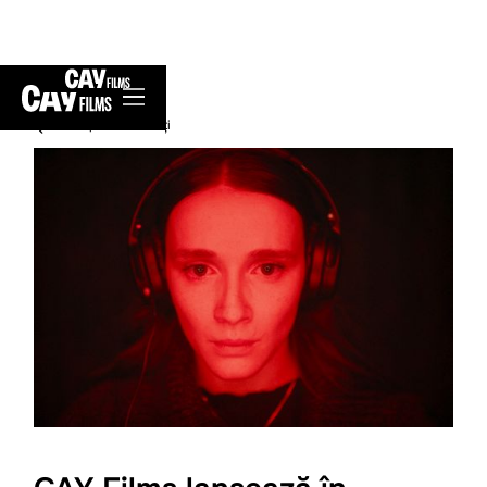
înapoi la Noutăți