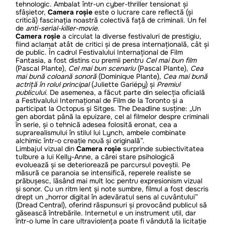
tehnologic. Ambalat într-un cyber-thriller tensionat și
sfâșietor,
Camera roșie
este o lucrare care reflectă (și
critică) fascinația noastră colectivă față de criminali. Un fel
de
anti-serial-killer-movie
.
Camera roșie
a circulat la diverse festivaluri de prestigiu,
fiind aclamat atât de critici și de presa internațională, cât și
de public. În cadrul Festivalului Internațional de Film
Fantasia, a fost distins cu premii pentru
Cel mai bun film
(Pascal Plante),
Cel mai bun scenariu
(Pascal Plante),
Cea
mai bună coloană sonoră
(Dominique Plante),
Cea mai bună
actriță în rolul principal
(Juliette Gariépy) și
Premiul
publicului
. De asemenea, a făcut parte din selecția oficială
a Festivalului Internațional de Film de la Toronto și a
participat la Octopus și Sitges. The Deadline susține: „Un
gen abordat până la epuizare, cel al filmelor despre criminali
în serie, și o tehnică adesea folosită eronat, cea a
suprarealismului în stilul lui Lynch, ambele combinate
alchimic într-o creație nouă și originală”.
Limbajul vizual din
Camera roșie
surprinde subiectivitatea
tulbure a lui Kelly-Anne, a cărei stare psihologică
evoluează și se deteriorează pe parcursul poveștii. Pe
măsură ce paranoia se intensifică, reperele realiste se
prăbușesc, lăsând mai mult loc pentru expresionism vizual
și sonor. Cu un ritm lent și note sumbre, filmul a fost descris
drept un „horror digital în adevăratul sens al cuvântului”
(Dread Central), oferind răspunsuri și provocând publicul să
găsească întrebările. Internetul e un instrument util, dar
într-o lume în care ultraviolența poate fi vândută la licitație