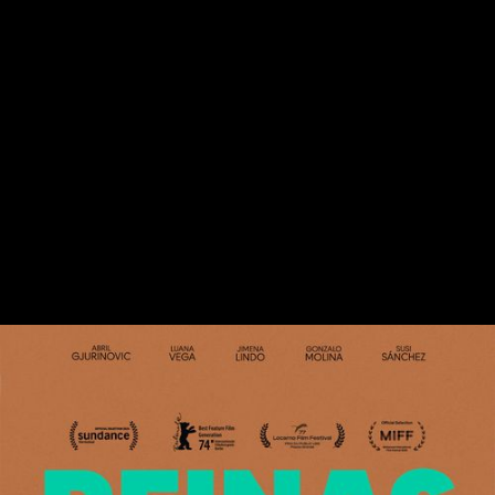
GEN
dramă
DURATĂ
104'
PRODUCȚIE
Elveția, Peru, Spania
ANUL PRODUCȚIEI
2024
DISTRIBUȚIE
Abril Gjurinovic
Luana Vega
Gonzalo Molina
Jimena Lindo
VERSIUNI
Subtitrat în română