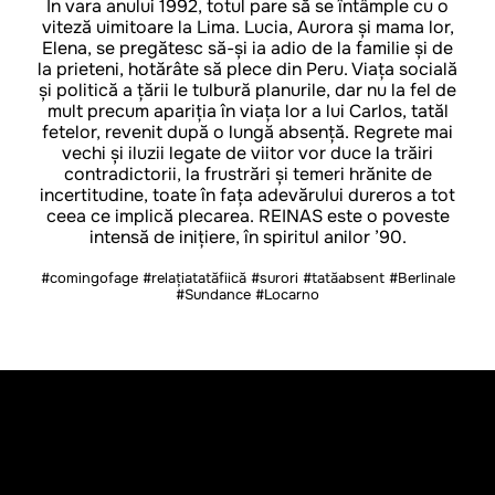
În vara anului 1992, totul pare să se întâmple cu o
viteză uimitoare la Lima. Lucia, Aurora și mama lor,
Elena, se pregătesc să-și ia adio de la familie și de
la prieteni, hotărâte să plece din Peru. Viața socială
și politică a țării le tulbură planurile, dar nu la fel de
mult precum apariția în viața lor a lui Carlos, tatăl
fetelor, revenit după o lungă absență. Regrete mai
vechi și iluzii legate de viitor vor duce la trăiri
contradictorii, la frustrări și temeri hrănite de
incertitudine, toate în fața adevărului dureros a tot
ceea ce implică plecarea. REINAS este o poveste
intensă de inițiere, în spiritul anilor ’90.
#comingofage #relațiatatăfiică #surori #tatăabsent #Berlinale
#Sundance #Locarno
REGIE
Klaudia Reynicke-Candeloro
PREMIERĂ
28 februarie 2025