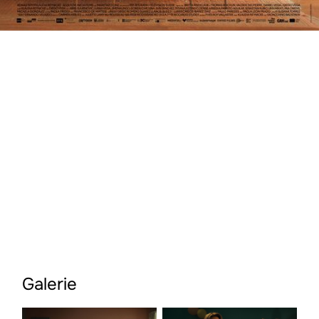
PREMII ȘI FESTIVALURI
Premiera internațională în cadrul
Festivalului Internațional de Film
Sundance 2024
Cel mai bun film, Generation Kplus
Berlinale 2024
Premiul Publicului, Festivalul
Internațional de Film Locarno, Piazza
Grande 2024
Festivalul Internațional de Film
Melbourne, Secțiunea America Latină
2024
Galerie