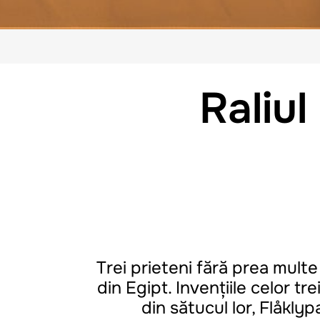
Raliul
Trei prieteni fără prea multe
din Egipt. Invențiile celor t
din sătucul lor, Flåkly