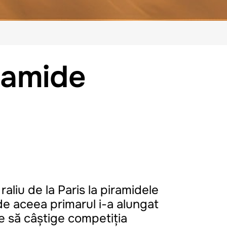
iramide
aliu de la Paris la piramidele
 de aceea primarul i-a alungat
ie să câștige competiția