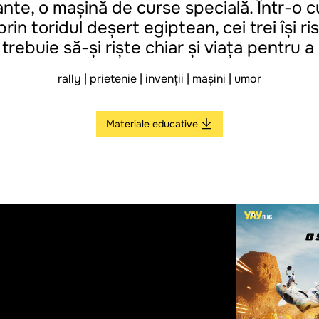
te, o mașină de curse specială. Într-o cu
i prin toridul deșert egiptean, cei trei își r
 trebuie să-și riște chiar și viața pentru a 
rally | prietenie | invenții | mașini | umor
Materiale educative
PREMIERĂ